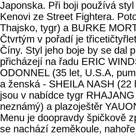
Japonska. Při boji používá st
Kenovi ze Street Fightera. Po
Thajsko, tygr) a BURKE MORTL
Čtvrtým v pořadí je třicetičty
Číny. Styl jeho boje by se dal 
přicházejí na řadu ERIC WIND
ODONNEL (35 let, U.S.A, puma)
a ženská - SHEILA NASH (22 let
jsou v nabídce tygr RHAJANG 
neznámý) a plazoještěr YAUON (
Menu je doopravdy špičkově zp
se nachází zeměkoule, nahoře j