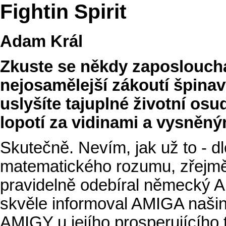
Fightin Spirit
Adam Král
Zkuste se někdy zaposlouchat
nejosamělejší zákoutí špinav
uslyšíte tajuplné životní osu
lopotí za vidinami a vysněnými
Skutečně. Nevím, jak už to - 
matematického rozumu, zřejmě
pravidelně odebíral německý A
skvěle informoval AMIGA našin
AMIGY u jejího prosperujícího 