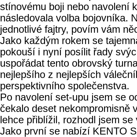
stínovému boji nebo navolení k
následovala volba bojovníka. 
jednotlivé fajtry, povím vám ně
Jako každým rokem se tajemná
pokouší i nyní posílit řady svýc
uspořádat tento obrovský turna
nejlepšího z nejlepších válečn
perspektivního společenstva.
Po navolení set-upu jsem se o
čekalo deset nekompromisně vy
lehce přiblížil, rozhodl jsem se
Jako první se nabízí KENTO S