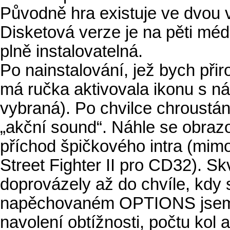
Původně hra existuje ve dvou
Disketová verze je na pěti méd
plně instalovatelná.
Po nainstalování, jež bych př
má ručka aktivovala ikonu s ná
vybraná). Po chvilce chroustán
„akční sound“. Náhle se obraz
příchod špičkového intra (mim
Street Fighter II pro CD32). S
doprovázely až do chvíle, kdy
napěchovaném OPTIONS jsem na
navolení obtížnosti, počtu kol