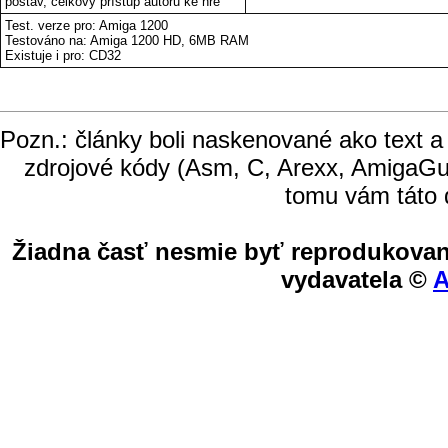
postav, celkový přístup autorů ke hře
Test. verze pro: Amiga 1200
Testováno na: Amiga 1200 HD, 6MB RAM
Existuje i pro: CD32
Pozn.: články boli naskenované ako text a
zdrojové kódy (Asm, C, Arexx, AmigaGu
tomu vám táto 
Žiadna časť nesmie byť reprodukovan
vydavatela ©
A