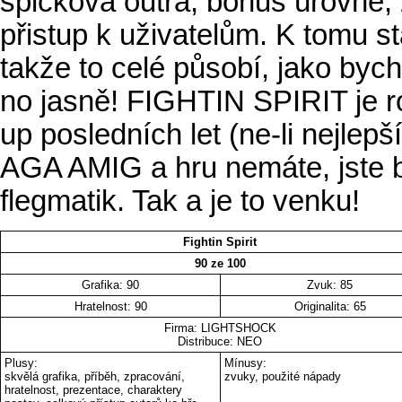
špičková outra, bonus úrovně, z
přistup k uživatelům. K tomu st
takže to celé působí, jako by
no jasně! FIGHTIN SPIRIT je r
up posledních let (ne-li nejlepš
AGA AMIG a hru nemáte, jste b
flegmatik. Tak a je to venku!
Fightin Spirit
90 ze 100
Grafika: 90
Zvuk: 85
Hratelnost: 90
Originalita: 65
Firma: LIGHTSHOCK
Distribuce: NEO
Plusy:
Mínusy:
skvělá grafika, příběh, zpracování,
zvuky, použité nápady
hratelnost, prezentace, charaktery