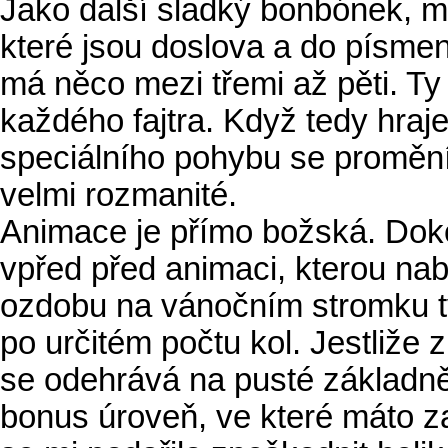
Jako další sladký bonbónek, m
které jsou doslova a do písme
má něco mezi třemi až pěti. Ty
každého fajtra. Když tedy hraj
speciálního pohybu se promění 
velmi rozmanité.
Animace je přímo božská. Dokon
vpřed před animaci, kterou nabí
ozdobu na vánočním stromku tv
po určitém počtu kol. Jestliže
se odehrává na pusté základně
bonus úroveň, ve které máto za