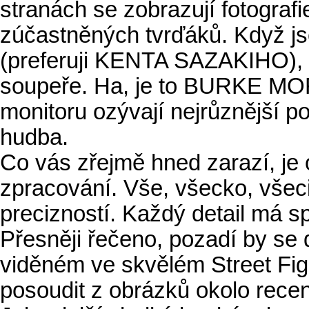
stranách se zobrazují fotograf
zúčastněných tvrďáků. Když js
(preferuji KENTA SAZAKIHO), 
soupeře. Ha, je to BURKE MO
monitoru ozývají nejrůznější p
hudba.
Co vás zřejmě hned zarazí, je
zpracování. Vše, všecko, všeci
precizností. Každý detail má 
Přesněji řečeno, pozadí by se 
viděném ve skvělém Street Fig
posoudit z obrázků okolo rece