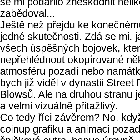
se mi podařilo zneškodnit heli
zabědoval...
Ještě než přejdu ke konečnému 
jedné skutečnosti. Zdá se mi,
všech úspěšných bojovek, kter
nepřehlédnout okopírované něk
atmosféru pozadí nebo namátko
bych již viděl v dynastii Stree
Blowsů. Ale na druhou stranu
a velmi vizuálně přitažlivý.
Co tedy říci závěrem? No, kdy
coinup grafiku a animaci pozadí