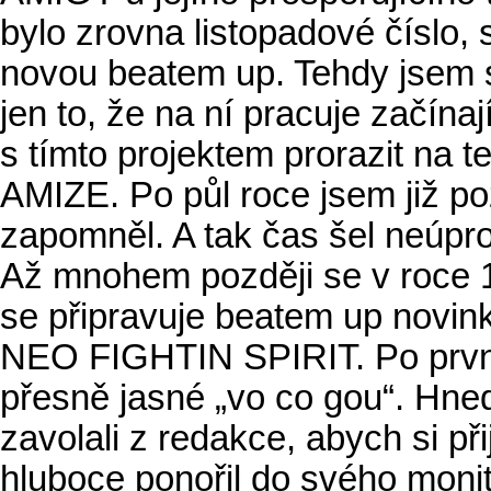
bylo zrovna listopadové číslo,
novou beatem up. Tehdy jsem 
jen to, že na ní pracuje začína
s tímto projektem prorazit na 
AMIZE. Po půl roce jsem již 
zapomněl. A tak čas šel neúpro
Až mnohem později se v roce 1
se připravuje beatem up novink
NEO FIGHTIN SPIRIT. Po první
přesně jasné „vo co gou“. Hned
zavolali z redakce, abych si p
hluboce ponořil do svého mon