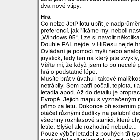
dva nové vtipy.
Hra
Co nelze JetPilotu upřít je nadprůmě
preferencí, jak říkáme my, neboli nast
„Windows 95“. Lze si navolit několik
Double PAL nejde, v HiResu nejde hr
Ovládaní je pomocí myši nebo analogo
joystick, tedy ten na který jste zvyk
Věřte mi, že když jsem to po necelé p
hrálo podstatně lépe.
Musíte brát v úvahu i takové maličkos
netrápily. Sem patři počali, teplota, 
letadla apod. Až do detailu je propra
Evropě. Jejich mapu s vyznačeným 
přímo za letu. Dokonce při externím
otáčet různými čudlíky na palubní de
všechny rozhlasové stanici, které chyt
letíte. Slyšel ale rozhodně nebude...
Pouze výběr letadel z pouhých tří typ