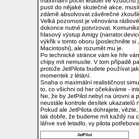
maximální počet letadel ve vzduchu j
pustí do nějaké skutečné akce, musít
zdárně absolvovat závěrečné zkoušk
Velká pozornost je věnována rádiové
dokonce nutné potvrzovat. Komunika
hlasový výstup Amigy (narrator.device
výkřik v tomto oboru (poslechněte si
Macintoshi), ale rozumět mu je.
Po technické stránce vám ke hře vá
chipy mít nemusíte. V tom případě pa
protože JetPilota budete používat ja
momentek z létání.
Snaha o maximální realističnost sim
to, co všichni od her očekáváme - int
Ne, že by JetPilot nebyl na úrovni a pr
neustále kontrole desítek ukazatelů 
Pokud ale JetPilota dohrajete, vězt
tak dobře, že budeme mít každý na c
láhve své letadlo, vy pilota potřebov
JetPilot