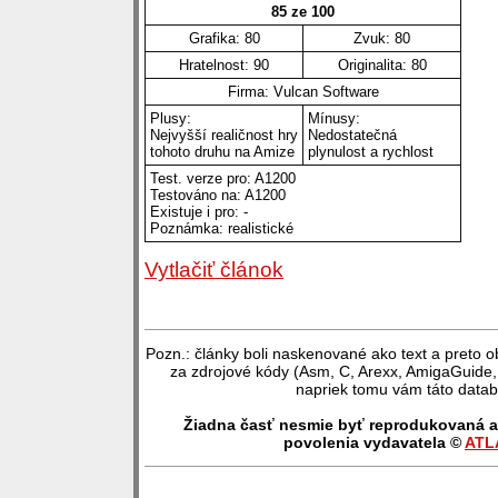
85 ze 100
Grafika: 80
Zvuk: 80
Hratelnost: 90
Originalita: 80
Firma: Vulcan Software
Plusy:
Mínusy:
Nejvyšší realičnost hry
Nedostatečná
tohoto druhu na Amize
plynulost a rychlost
Test. verze pro: A1200
Testováno na: A1200
Existuje i pro: -
Poznámka: realistické
Vytlačiť článok
Pozn.: články boli naskenované ako text a preto o
za zdrojové kódy (Asm, C, Arexx, AmigaGuide
napriek tomu vám táto datab
Žiadna časť nesmie byť reprodukovaná a
povolenia vydavatela ©
ATL