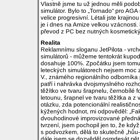
Vlastně jsme tu už jednou měli podob
simulátor. Bylo to „Tornado“ pro AGA 
velice progresivní. Létali jste krajin
je i dnes na Amize velkou vzácnosti.
převod z PC bez nutných kosmetický
Realita
Reklamnímu sloganu JetPilota - vrcho
simulátorů - můžeme tentokrát kupodi
dosahuje 100%. Zpočátku jsem tomu 
leteckých simulátorech nejsem moc z
V., známého regionálního odborníka p
patří i nahrávka dvojsmyslného rozho
těžítko ve tvaru šrapnelu, černobílé f
letounu, šrapnel ve tvaru těžítka a z 
otázku, zda potencionální realističn
kýžených hodnot, mi odpověděl: „Fakt,
dvouhodinové improvizované předná
tvrzení, jsem pochopil jen to, že když
s podvozkem, dělá to skutečně „hůu-
dále jsem se dozvěděl osmdesát pět