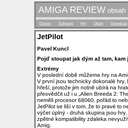
AMIGA REVIEW
obsah č
Domov
Software
Hry
Obaly
Download
JetPilot
Pavel Kuncl
Pojď stoupat jak dým až tam, kam 
Extrémy
V poslední době můžeme hry na Amigu
V první jsou technicky dokonalé hry, 
hřeší, protože jim notně ubírá na hra
přesvědčit už i u „Alien Breeda 2: Th
neměli procesor 68060, pořád to neb
JetPilot se liší v tom, že to pravé to
výčet úplný - druhá skupina jsou hry,
zpětné kompatibility zdaleka nevyuží
Amig.