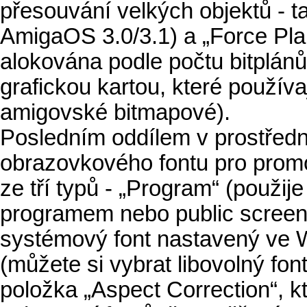
přesouvání velkých objektů - t
AmigaOS 3.0/3.1) a „Force Pla
alokována podle počtu bitplánů
grafickou kartou, které používa
amigovské bitmapové).
Posledním oddílem v prostředn
obrazovkového fontu pro prom
ze tří typů - „Program“ (použi
programem nebo public screen
systémový font nastavený ve W
(můžete si vybrat libovolný fon
položka „Aspect Correction“, kt