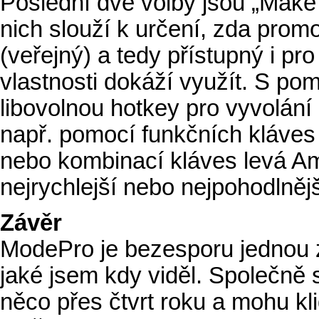
Poslední dvě volby jsou „Make 
nich slouží k určení, zda prom
(veřejný) a tedy přístupný i pro
vlastnosti dokáží využít. S po
libovolnou hotkey pro vyvolán
např. pomocí funkčních kláves 
nebo kombinací kláves levá Am
nejrychlejší nebo nejpohodlnějš
Závěr
ModePro je bezesporu jednou z 
jaké jsem kdy viděl. Společně
něco přes čtvrt roku a mohu kli