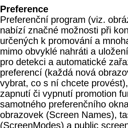
Preference
Preferenční program (viz. obrá
nabízí značné možnosti při ko
určených k promování a mnoha
mimo obvyklé nahráti a uložení 
pro detekci a automatické zař
preferencí (každá nová obrazo
vybrat, co s ní chcete provést
zapnutí či vypnutí promotion 
samotného preferenčního okna 
obrazovek (Screen Names), t
(ScreenModes) a public scree