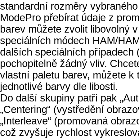
standardní rozměry vybraného r
ModePro přebírat údaje z prom
barev můžete zvolit libovolný 
speciálních módech HAM/HAM8/
dalších speciálních případech 
pochopitelně žádný vliv. Chcet
vlastní paletu barev, můžete k 
jednotlivé barvy dle libosti.
Do další skupiny patří pak „Aut
„Centering“ (vystředění obrazov
„Interleave“ (promovaná obraz
což zvyšuje rychlost vykreslován