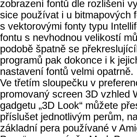
zobrazení fontů dle rozlišení 
sice používat i u bitmapových
s vektorovými fonty typu Intel
fontu s nevhodnou velikostí m
podobě špatně se překreslující
programů pak dokonce i k jejic
nastavení fontů velmi opatrně.
Ve třetím sloupečku v preferenc
promovaný screen 3D vzhled W
gadgetu „3D Look“ můžete přes
příslušet jednotlivým perům, n
základní pera používané v Amig