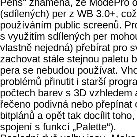
Pens“ znamená, že ModePro ot
(sdílených) per z WB 3.0+, což
používáním public screenů. Pr
s využitím sdílených per mohou 
vlastně nejedná) přebírat pro sv
zachovat stále stejnou paletu b
pera se nebudou používat. Vh
problémů přinutit i starší prog
počtech barev s 3D vzhledem a
řečeno podivná nebo přepínat
bitplánů a opět tak docílit toho
spojení s funkcí „Palette“).