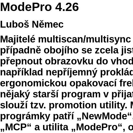
ModePro 4.26
Luboš Němec
Majitelé multiscan/multisync 
případně obojího se zcela jis
přepnout obrazovku do vhod
například nepříjemný proklá
ergonomickou opakovací frek
nějaký starší program v přij
slouží tzv. promotion utility.
prográmky patří „NewMode“,
„MCP“ a utilita „ModePro“, o