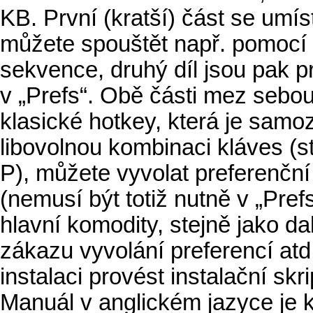
KB. První (kratší) část se umís
můžete spouštět např. pomocí
sekvence, druhý díl jsou pak p
v „Prefs“. Obě části mez sebou
klasické hotkey, která je samo
libovolnou kombinaci kláves (s
P), můžete vyvolat preferenčn
(nemusí být totiž nutně v „Pref
hlavní komodity, stejně jako dalš
zákazu vyvolání preferencí at
instalaci provést instalační skr
Manuál v anglickém jazyce je k