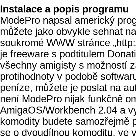
Instalace a popis programu
ModePro napsal americký prog
můžete jako obvykle sehnat n
soukromé WWW stránce „http:/
je freeware s podtitulem Donat
všechny amigisty s možností za
protihodnoty v podobě softwaru
peníze, můžete je poslat na a
není ModePro nijak funkčně o
AmigaOS/Workbench 2.04 a vyš
komodity budete samozřejmě p
se o dvoudílnou komoditu, ve v