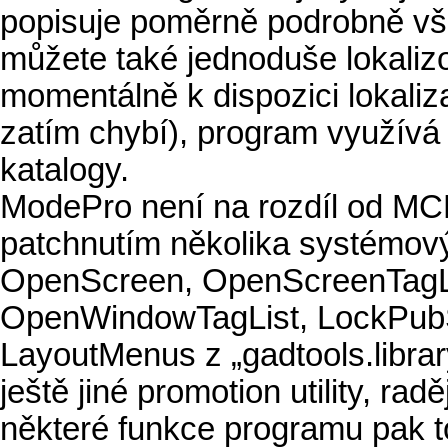
popisuje poměrně podrobně v
můžete také jednoduše lokaliz
momentálně k dispozici lokaliz
zatím chybí), program využívá 
katalogy.
ModePro není na rozdíl od MCP 
patchnutím několika systémovýc
OpenScreen, OpenScreenTagL
OpenWindowTagList, LockPubScr
LayoutMenus z „gadtools.librar
ještě jiné promotion utility, rad
některé funkce programu pak t