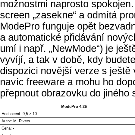
možnostmi naprosto spokojen. 
screen „zasekne“ a odmítá pro
ModePro funguje opět bezvadn
a automatické přidávání novýc
umí i např. „NewMode“) je ješt
vyvíjí, a tak v době, kdy budete 
dispozici novější verze s ješt
navíc freeware a mohu ho dopor
přepnout obrazovku do jiného
ModePro 4.26
Hodnocení: 9,5 z 10
Autor: M. Rivers
Cena: -