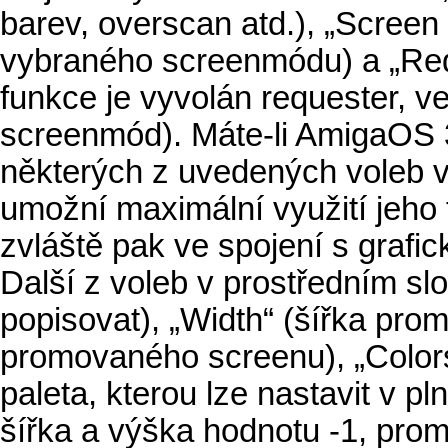
barev, overscan atd.), „Scree
vybraného screenmódu) a „Requ
funkce je vyvolán requester, v
screenmód). Máte-li AmigaOS 
některých z uvedených voleb 
umožní maximální využití jeho 
zvláště pak ve spojení s grafic
Další z voleb v prostředním sl
popisovat), „Width“ (šířka pro
promovaného screenu), „Colors“
paleta, kterou lze nastavit v p
šířka a výška hodnotu -1, pr