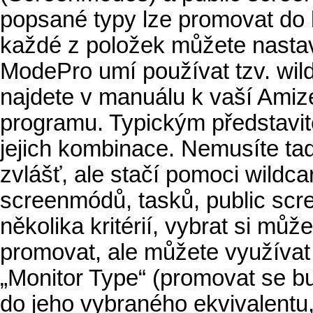
popsané typy lze promovat do 
každé z položek můžete nastav
ModePro umí používat tzv. wil
najdete v manuálu k vaší Ami
programu. Typickým představite
jejich kombinace. Nemusíte ta
zvlášť, ale stačí pomoci wildca
screenmódů, tasků, public scr
několika kritérií, vybrat si mů
promovat, ale můžete využívat
„Monitor Type“ (promovat se b
do jeho vybraného ekvivalentu,