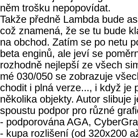
něm trošku nepopovídat.
Takže předně Lambda bude asi
což znamená, že se tu bude kl
na obchod. Zatím se po netu p
beta enginů, ale jeví se poměr
rozhodně nejlepší ze všech si
mé 030/050 se zobrazuje všec
chodit i plná verze..., i když 
několika objekty. Autor slibuje
spoustu podpor pro různé grafi
- podporována AGA, CyberGra
- kupa rozlišení (od 320x200 