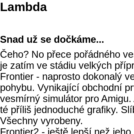
Lambda
Snad už se dočkáme...
Čeho? No přece pořádného ves
je zatím ve stádiu velkých příp
Frontier - naprosto dokonalý v
pohybu. Vynikající obchodní prv
vesmírný simulátor pro Amigu. 
té příliš jednoduché grafiky. 
Všechny vyrobeny.
Frontier2 - ještě lepší než je