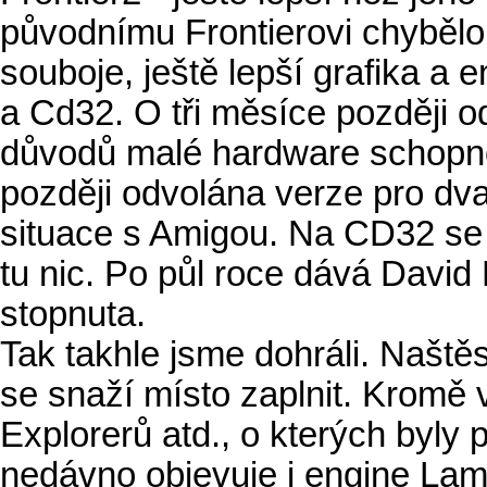
původnímu Frontierovi chybělo.
souboje, ještě lepší grafika a
a Cd32. O tři měsíce později o
důvodů malé hardware schopnos
později odvolána verze pro dva
situace s Amigou. Na CD32 se p
tu nic. Po půl roce dává David
stopnuta.
Tak takhle jsme dohráli. Naštěs
se snaží místo zaplnit. Kromě 
Explorerů atd., o kterých byly
nedávno objevuje i engine Lam