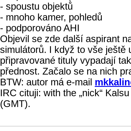
- spoustu objektů
- mnoho kamer, pohledů
- podporováno AHI
Objevil se zde další aspirant 
simulátorů. I když to vše ješt
připravované tituly vypadají ta
přednost. Začalo se na nich pr
BTW: autor má e-mail
mkkalin
IRC cituji: with the „nick“ Ka
(GMT).