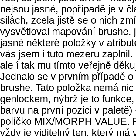
nejsou jasné, popřípadě je v č
silách, zcela jistě se o nich z
vysvětloval mapování brushe, j
jasné některé položky v atribu
vás jsem i tuto mezeru zaplni
ale í tak mu tímto veřejně děkuj
Jednalo se v prvním případě o
brushe. Tato položka nemá ni
genlockem, nýbrž je to funkce,
barvu na první pozici v paletě) 
políčko MIX/MORPH VALUE. Po
vždy je viditelný ten, který má v