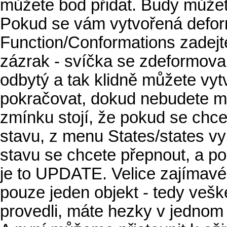
můžete bod přidat. Budy můžet
Pokud se vám vytvořená defor
Function/Conformations zadejt
zázrak - svíčka se zdeformova
odbytý a tak klidně můžete vytv
pokračovat, dokud nebudete mí
zmínku stojí, že pokud se chce
stavu, z menu States/states v
stavu se chcete přepnout, a po
je to UPDATE. Velice zajímavé
pouze jeden objekt - tedy vešk
provedli, máte hezky v jednom