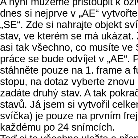
A nyní můžeme přistoupit k oživ
dnes si nejprve v „AE“ vytvořt
„SE“. Zde si nahrajte objekt sv
stav, ve kterém se má ukázat. Z
asi tak všechno, co musíte ve 
práce se bude odvíjet v „AE“. 
stáhněte pouze na 1. frame a 
stopu, na dotaz vyberte znovu 
zadáte druhý stav. A tak pokra
stavů. Já jsem si vytvořil celk
svíčka) je pouze na prvním frej
každému po 24 snímcích.