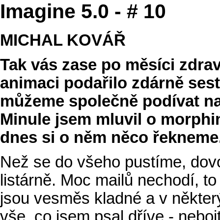
Imagine 5.0 - # 10
MICHAL KOVÁŘ
Tak vás zase po měsíci zdra
animaci podařilo zdárně sest
můžeme společně podívat na
Minule jsem mluvil o morphi
dnes si o něm něco řekneme
Než se do všeho pustíme, dovo
listárně. Moc mailů nechodí, to
jsou vesměs kladné a v některý
vše, co jsem psal dříve - neboj