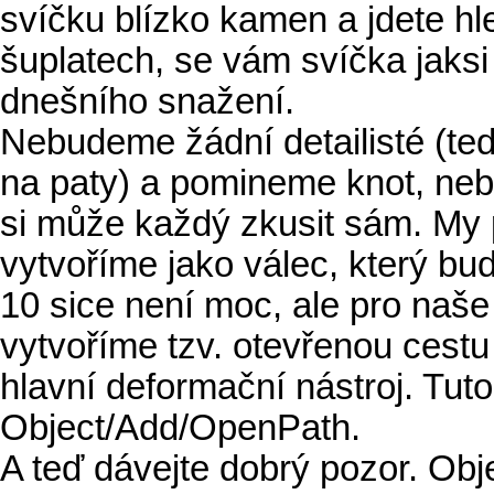
svíčku blízko kamen a jdete hle
šuplatech, se vám svíčka jaksi
dnešního snažení.
Nebudeme žádní detailisté (ted
na paty) a pomineme knot, neb
si může každý zkusit sám. My 
vytvoříme jako válec, který bud
10 sice není moc, ale pro naše 
vytvoříme tzv. otevřenou cest
hlavní deformační nástroj. Tut
Object/Add/OpenPath.
A teď dávejte dobrý pozor. Obj