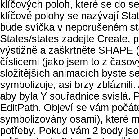
klíčových poloh, které se do s
klíčové polohy se nazývají Sta
bude svíčka v neporušeném st
States/states zadejte Create, p
výstižně a zaškrtněte SHAPE (
číslicemi (jako jsem to z časov
složitějších animacích byste se 
symbolizuje, asi brzy zbláznili.
aby byla Y souřadnice svislá.
EditPath. Objeví se vám počát
symbolizovány osami), které m
potřeby. Pokud vám 2 body jsou