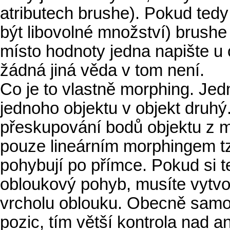
atributech brushe). Pokud tedy
být libovolné množství) brushe
místo hodnoty jedna napište u 
žádná jiná věda v tom není.
Co je to vlastně morphing. Je
jednoho objektu v objekt druhý
přeskupování bodů objektu z m
pouze lineárním morphingem tz
pohybují po přímce. Pokud si t
obloukový pohyb, musíte vytvoř
vrcholu oblouku. Obecně samoz
pozic, tím větší kontrola nad a