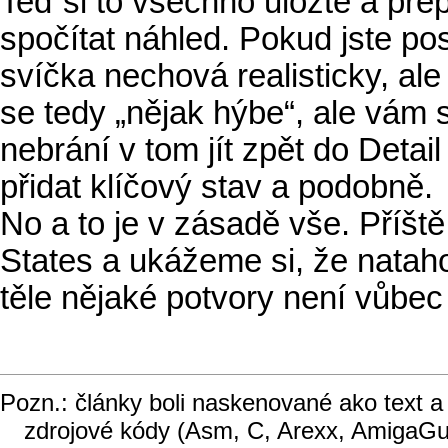
Teď si to všechno uložte a přep
spočítat náhled. Pokud jste po
svíčka nechová realisticky, al
se tedy „nějak hýbe“, ale vám 
nebrání v tom jít zpět do Detai
přidat klíčový stav a podobně.
No a to je v zásadě vše. Příšt
States a ukážeme si, že natah
těle nějaké potvory není vůbec
Pozn.: články boli naskenované ako text a
zdrojové kódy (Asm, C, Arexx, AmigaGu